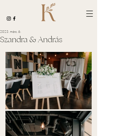
2023. márc. 6.
Szandra & András