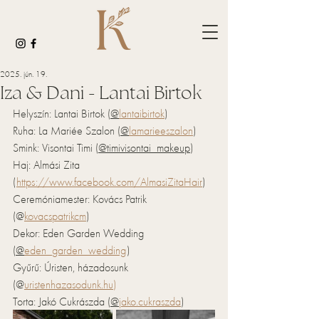
2025. jún. 19.
Iza & Dani - Lantai Birtok
Helyszín: Lantai Birtok (
@
lantaibirtok
)
Ruha: La Mariée Szalon (
@
lamarieeszalon
)
Smink: Visontai Timi (
@timivisontai_makeup
)
Haj: Almási Zita 
(
https://www.facebook.com/AlmasiZitaHair
)
Ceremóniamester: Kovács Patrik 
(@
kovacspatrikcm
)
Dekor: Eden Garden Wedding 
(
@
eden_garden_wedding
)
Gyűrű: Úristen, házadosunk 
(@
uristenhazasodunk.hu
)
Torta: Jakó Cukrászda (
@
jako.cukraszda
)